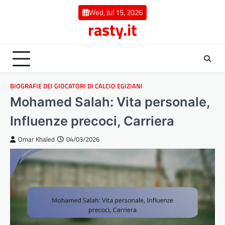
Skip
Wed, Jul 15, 2026
to
rasty.it
content
BIOGRAFIE DEI GIOCATORI DI CALCIO EGIZIANI
Mohamed Salah: Vita personale,
Influenze precoci, Carriera
Omar Khaled
04/03/2026